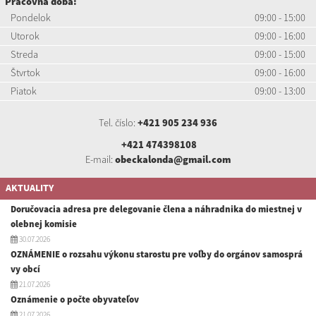
Pracovná doba:
Pondelok
09:00 - 15:00
Utorok
09:00 - 16:00
Streda
09:00 - 15:00
Štvrtok
09:00 - 16:00
Piatok
09:00 - 13:00
Tel. číslo:
+421 905 234 936
+421 474398108
E-mail:
obeckalonda@gmail.com
AKTUALITY
Doručovacia adresa pre delegovanie člena a náhradnika do miestnej v
olebnej komisie
30.07.2026
OZNÁMENIE o rozsahu výkonu starostu pre voľby do orgánov samosprá
vy obcí
21.07.2026
Oznámenie o počte obyvateľov
21.07.2026