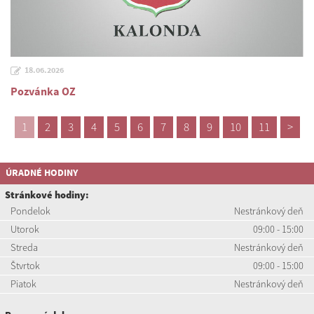
18.06.2026
Pozvánka OZ
1
2
3
4
5
6
7
8
9
10
11
>
ÚRADNÉ HODINY
Stránkové hodiny:
Pondelok
Nestránkový deň
Utorok
09:00 - 15:00
Streda
Nestránkový deň
Štvrtok
09:00 - 15:00
Piatok
Nestránkový deň