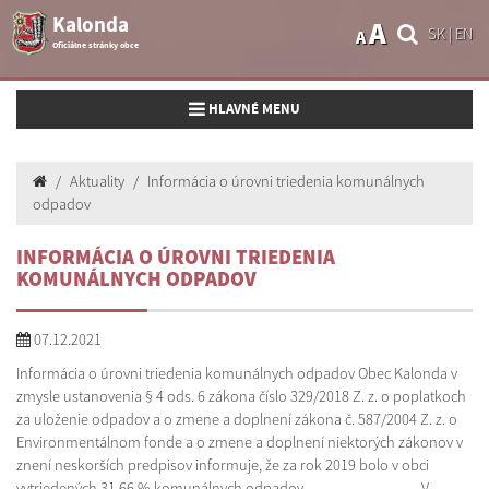
Kalonda
A
SK
|
EN
A
Oficiálne stránky obce
Toggle navigation
HLAVNÉ MENU
Aktuality
Informácia o úrovni triedenia komunálnych
odpadov
INFORMÁCIA O ÚROVNI TRIEDENIA
KOMUNÁLNYCH ODPADOV
07.12.2021
Informácia o úrovni triedenia komunálnych odpadov Obec Kalonda v
zmysle ustanovenia § 4 ods. 6 zákona číslo 329/2018 Z. z. o poplatkoch
za uloženie odpadov a o zmene a doplnení zákona č. 587/2004 Z. z. o
Environmentálnom fonde a o zmene a doplnení niektorých zákonov v
znení neskorších predpisov informuje, že za rok 2019 bolo v obci
vytriedených 31,66 % komunálnych odpadov................................... V