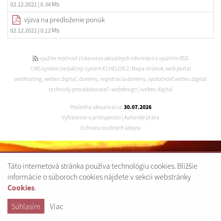
02.12.2021
| 0.34 Mb
výzva na predloženie ponúk
02.12.2021
| 0.12 Mb
využite možnosť získavania aktuálnych informácií s využitím RSS
CMS systém (redakčný) systém ECHELON 2
,
Mapa stránok
,
web portál
webhosting
,
webex.digital
,
domény
,
registrácia domény
,
spoločnosť webex.digital
technický prevádzkovateľ
-
webdesign
|
webex.digital
Posledná aktualizácia:
30.07.2026
Vyhlásenie o prístupnosti
|
Autorské práva
Ochrana osobných údajov
Táto internetová stránka používa technológiu cookies. Bližšie
informácie o súboroch cookies nájdete v sekcii webstránky
.
Cookies
Súhlasím
Viac