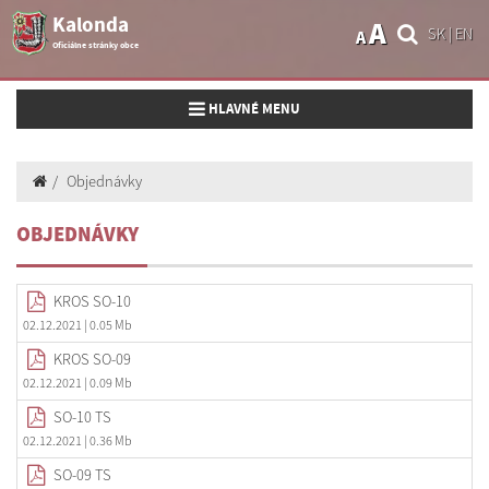
Kalonda
A
SK
|
EN
A
Oficiálne stránky obce
Toggle navigation
HLAVNÉ MENU
Objednávky
OBJEDNÁVKY
KROS SO-10
02.12.2021
| 0.05 Mb
KROS SO-09
02.12.2021
| 0.09 Mb
SO-10 TS
02.12.2021
| 0.36 Mb
SO-09 TS