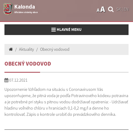
Kalonda
A
SK
|
EN
A
Oficiálne stránky obce
Toggle navigation
HLAVNÉ MENU
Aktuality
Obecný vodovod
OBECNÝ VODOVOD
07.12.2021
Upozornenie Vzhľadom na situáciu s Coronavírusom Vás
upozorňujeme, že pitná voda je podľa Potravinového kódexu potravina
a je potrebné pri styku s pitnou vodou dodržiavať opatrenia: - Udržiavať
hladinu voľného chlóru v hraniciach 0,1-0,2 mg/l a denne ho
kontrolovať. Zápis o kontrole urobiť do prevádzkového denníka.