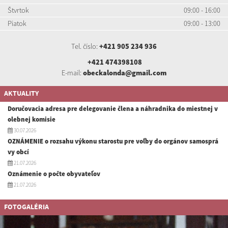
Štvrtok
09:00 - 16:00
Piatok
09:00 - 13:00
Tel. číslo:
+421 905 234 936
+421 474398108
E-mail:
obeckalonda@gmail.com
AKTUALITY
Doručovacia adresa pre delegovanie člena a náhradnika do miestnej v
olebnej komisie
30.07.2026
OZNÁMENIE o rozsahu výkonu starostu pre voľby do orgánov samosprá
vy obcí
21.07.2026
Oznámenie o počte obyvateľov
21.07.2026
FOTOGALÉRIA