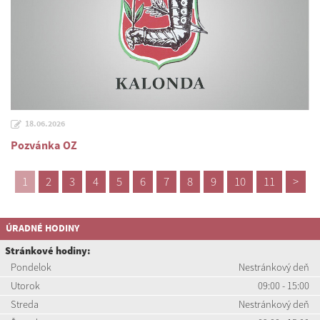
18.06.2026
Pozvánka OZ
1
2
3
4
5
6
7
8
9
10
11
>
ÚRADNÉ HODINY
Stránkové hodiny:
Pondelok
Nestránkový deň
Utorok
09:00 - 15:00
Streda
Nestránkový deň