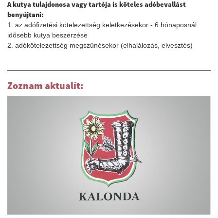
A kutya tulajdonosa vagy tartója is köteles adóbevallást
benyújtani:
1. az adófizetési kötelezettség keletkezésekor - 6 hónaposnál
idősebb kutya beszerzése
2. adókötelezettség megszűnésekor (elhalálozás, elvesztés)
Zoznam aktualít: