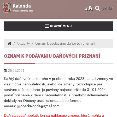
Kalonda
A
SK
|
EN
A
Oficiálne stránky obce
Toggle navigation
HLAVNÉ MENU
Aktuality
Oznam k podávaniu daňových priznaní
OZNAM K PODÁVANIU DAŇOVÝCH PRIZNANÍ
26.01.2024
Každý daňovník, u ktorého v priebehu roku 2023 nastali zmeny vo
vlastníctve nehnuteľností, alebo iné zmeny rozhodujúce pre
správne určenie dane, je povinný najneskoršie do 31.01.2024
podať priznanie k dani z nehnuteľností a predložiť doleuvedené
doklady na Obecný úrad kalonda alebo formou
obeckalonda@gmail.com
emailu:
Daň sa zatiaľ neplatí, len sa nahlasuje zmena, ktorá mohla u