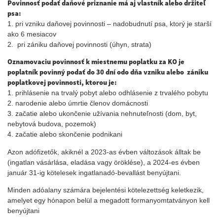
Povinnosť podať daňové priznanie má aj vlastník alebo držiteľ
psa:
1. pri vzniku daňovej povinnosti – nadobudnutí psa, ktorý je starší
ako 6 mesiacov
2. pri zániku daňovej povinnosti (úhyn, strata)
Oznamovaciu povinnosť k miestnemu poplatku za KO je
poplatník povinný podať do 30 dní odo dňa vzniku alebo zániku
poplatkovej povinnosti, ktorou je:
1. prihlásenie na trvalý pobyt alebo odhlásenie z trvalého pobytu
2. narodenie alebo úmrtie členov domácnosti
3. začatie alebo ukončenie užívania nehnuteľnosti (dom, byt,
nebytová budova, pozemok)
4. začatie alebo skončenie podnikani
Azon adófizetők, akiknél a 2023-as évben változások álltak be
(ingatlan vásárlása, eladása vagy öröklése), a 2024-es évben
január 31-ig kötelesek ingatlanadó-bevallást benyújtani.
Minden adóalany számára bejelentési kötelezettség keletkezik,
amelyet egy hónapon belül a megadott formanyomtatványon kell
benyújtani