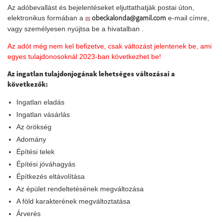
Az adóbevallást és bejelentéseket eljuttathatják postai úton,
obeckalonda@gamil.com
elektronikus formában a
e-mail címre,
vagy személyesen nyújtsa be a hivatalban .
Az adót még nem kel befizetve, csak változást jelentenek be, ami
egyes tulajdonosoknál 2023-ban következhet be!
Az ingatlan tulajdonjogának lehetséges változásai a
következők:
Ingatlan eladás
Ingatlan vásárlás
Az örökség
Adomány
Építési telek
Építési jóváhagyás
Építkezés eltávolítása
Az épület rendeltetésének megváltozása
A föld karakterének megváltoztatása
Árverés