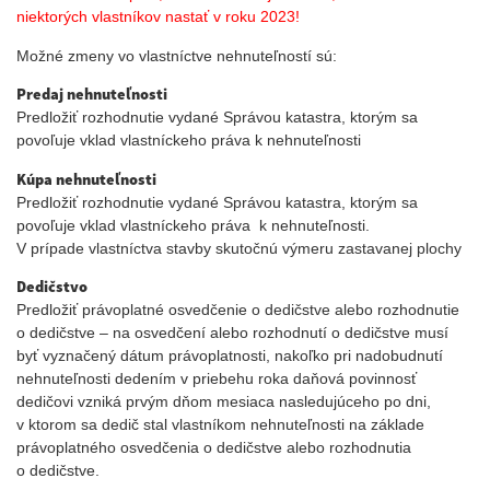
niektorých vlastníkov nastať v roku 2023!
Možné zmeny vo vlastníctve nehnuteľností sú:
Predaj nehnuteľnosti
Predložiť rozhodnutie vydané Správou katastra, ktorým sa
povoľuje vklad vlastníckeho práva k nehnuteľnosti
Kúpa nehnuteľnosti
Predložiť rozhodnutie vydané Správou katastra, ktorým sa
povoľuje vklad vlastníckeho práva k nehnuteľnosti.
V prípade vlastníctva stavby skutočnú výmeru zastavanej plochy
Dedičstvo
Predložiť právoplatné osvedčenie o dedičstve alebo rozhodnutie
o dedičstve – na osvedčení alebo rozhodnutí o dedičstve musí
byť vyznačený dátum právoplatnosti, nakoľko pri nadobudnutí
nehnuteľnosti dedením v priebehu roka daňová povinnosť
dedičovi vzniká prvým dňom mesiaca nasledujúceho po dni,
v ktorom sa dedič stal vlastníkom nehnuteľnosti na základe
právoplatného osvedčenia o dedičstve alebo rozhodnutia
o dedičstve.