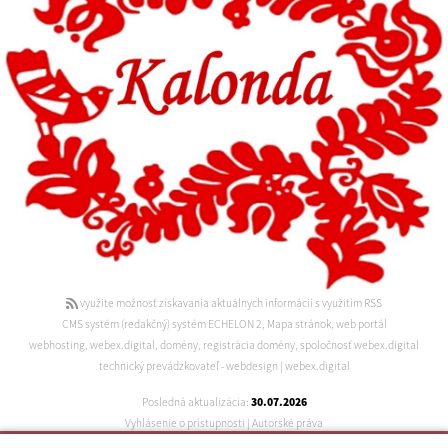
využite možnosť získavania aktuálnych informácií s využitím RSS
CMS systém (redakčný) systém ECHELON 2
,
Mapa stránok
,
web portál
webhosting
,
webex.digital
,
domény
,
registrácia domény
,
spoločnosť webex.digital
technický prevádzkovateľ
-
webdesign
|
webex.digital
Posledná aktualizácia:
30.07.2026
Vyhlásenie o prístupnosti
|
Autorské práva
Ochrana osobných údajov