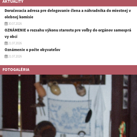
AKTUALITY
Doručovacia adresa pre delegovanie člena a náhradnika do miestnej v
olebnej komisie
30.07.2026
OZNÁMENIE o rozsahu výkonu starostu pre voľby do orgánov samosprá
vy obcí
21.07.2026
Oznámenie o počte obyvateľov
21.07.2026
FOTOGALÉRIA