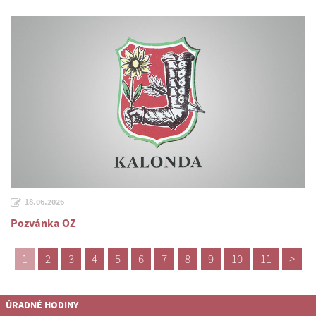
18.06.2026
Pozvánka OZ
1
2
3
4
5
6
7
8
9
10
11
>
ÚRADNÉ HODINY