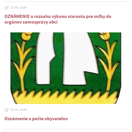
21.07.2026
OZNÁMENIE o rozsahu výkonu starostu pre voľby do
orgánov samosprávy obcí
21.07.2026
Oznámenie o počte obyvateľov