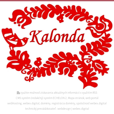
využite možnosť získavania aktuálnych informácií s využitím RSS
CMS systém (redakčný) systém ECHELON 2
,
Mapa stránok
,
web portál
webhosting
,
webex.digital
,
domény
,
registrácia domény
,
spoločnosť webex.digital
technický prevádzkovateľ
-
webdesign
|
webex.digital