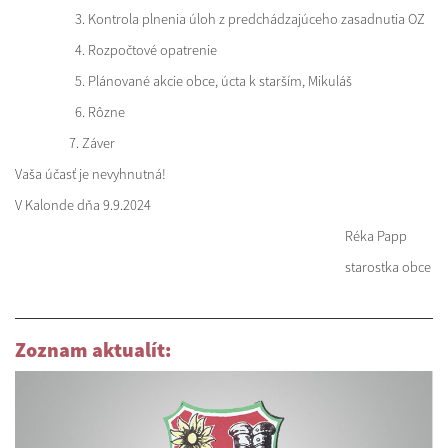
3. Kontrola plnenia úloh z predchádzajúceho zasadnutia OZ
4. Rozpočtové opatrenie
5. Plánované akcie obce, úcta k starším, Mikuláš
6. Rôzne
7. Záver
Vaša účasť je nevyhnutná!
V Kalonde dňa 9.9.2024
Réka Papp
starostka obce
Zoznam aktualít: