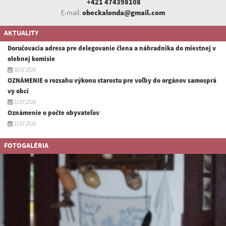
+421 474398108
E-mail:
obeckalonda@gmail.com
AKTUALITY
Doručovacia adresa pre delegovanie člena a náhradnika do miestnej v
olebnej komisie
30.07.2026
OZNÁMENIE o rozsahu výkonu starostu pre voľby do orgánov samosprá
vy obcí
21.07.2026
Oznámenie o počte obyvateľov
21.07.2026
FOTOGALÉRIA