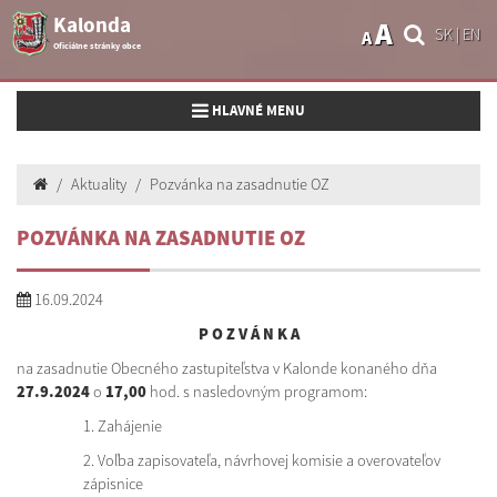
Kalonda
A
SK
|
EN
A
Oficiálne stránky obce
Toggle navigation
HLAVNÉ MENU
Aktuality
Pozvánka na zasadnutie OZ
POZVÁNKA NA ZASADNUTIE OZ
16.09.2024
P O Z V Á N K A
na zasadnutie Obecného zastupiteľstva v Kalonde konaného dňa
27.9.2024
o
17,00
hod. s nasledovným programom:
1. Zahájenie
2. Voľba zapisovateľa, návrhovej komisie a overovateľov
zápisnice