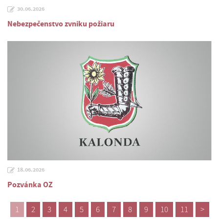
30.06.2026
Nebezpečenstvo zvniku požiaru
18.06.2026
Pozvánka OZ
1
2
3
4
5
6
7
8
9
10
11
>