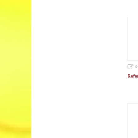
0
Refe