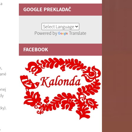
Na
GOOGLE PREKLADAČ
Powered by
Translate
FACEBOOK
m,
dané
bnej
dy
ky).
o