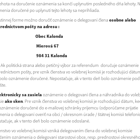
a na doručenie oznámenia sa končí uplynutím posledného dňa lehoty. 
enia doručené po uplynutí tejto lehoty sa neprihliada.
tinnej forme možno doručiť oznámenie o delegovaní člena
osobne alebo
tredníctvom pošty na adresu :
Obec Kalonda
ierová 67
84 31 Kalonda
litická strana alebo petičný výbor za referendum doručuje oznámenie
redníctvom pošty, pre vznik členstva vo volebnej komisii je rozhodujúci dátu
bolo oznámenie doručené. Nepostačuje, ak v tento deň bolo oznámenie po
šte.
ektronicky sa zasiela
oznámenie o delegovaní člena a náhradníka do vole
sie
ako sken
. Pre vznik členstva vo volebnej komisii je rozhodujúci dátum, ke
oznámenie doručené do e-mailovej schránky príjemcu (odporúčame prijatie
enia o delegovaní overiť na obci / okresnom úrade / štátnej komisii telefonic
tačuje, ak v tento deň bolo oznámenie odoslané.
tvo vo volebnej komisii vzniká delegovaním člena do volebnej komisie
čením oznámenia o delegovaní starostovi obce, resp. prednostovi okresnéh