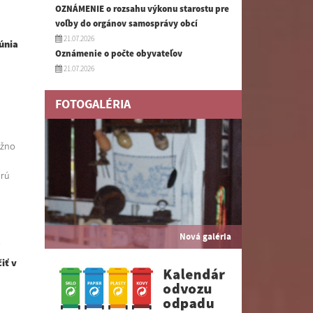
OZNÁMENIE o rozsahu výkonu starostu pre
voľby do orgánov samosprávy obcí
21.07.2026
únia
Oznámenie o počte obyvateľov
21.07.2026
FOTOGALÉRIA
ožno
orú
Nová galéria
.
iť v