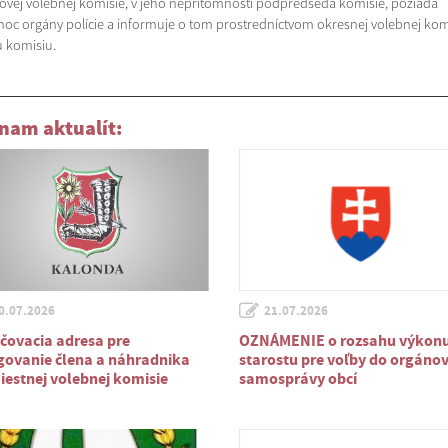
ovej volebnej komisie, v jeho neprítomnosti podpredseda komisie, požiada
oc orgány polície a informuje o tom prostredníctvom okresnej volebnej kom
u komisiu.
nam aktualít:
0.07.2026
21.07.2026
čovacia adresa pre
OZNÁMENIE o rozsahu výkon
govanie člena a náhradnika
starostu pre voľby do orgáno
iestnej volebnej komisie
samosprávy obcí