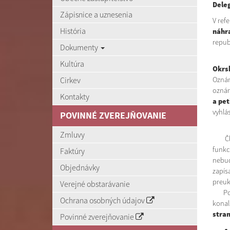
Deleg
Zápisnice a uznesenia
V ref
História
náhr
republ
Dokumenty
Kultúra
Okrs
Cirkev
Oznám
oznám
Kontakty
a pet
vyhlá
POVINNÉ ZVEREJŇOVANIE
Zmluvy
Člen 
funkc
Faktúry
nebud
Objednávky
zapís
preuk
Verejné obstarávanie
Podľa
Ochrana osobných údajov
konal
stran
Povinné zverejňovanie