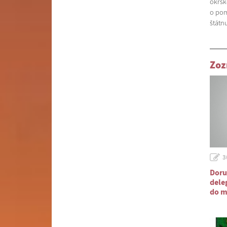
okrsk
o pom
štátn
Zoz
3
Doru
dele
do m