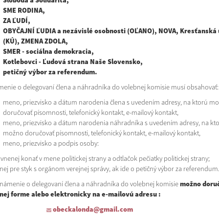
Sloboda a Solidarita,
SME RODINA,
ZA ĽUDÍ,
OBYČAJNÍ ĽUDIA a nezávislé osobnosti (OĽANO), NOVA, Kresťanská 
(KÚ), ZMENA ZDOLA,
SMER - sociálna demokracia,
Kotlebovci - Ľudová strana Naše Slovensko,
petičný výbor za referendum.
enie o delegovaní člena a náhradníka do volebnej komisie musí obsahovať:
meno, priezvisko a dátum narodenia člena s uvedením adresy, na ktorú m
doručovať písomnosti, telefonický kontakt, e-mailový kontakt,
meno, priezvisko a dátum narodenia náhradníka s uvedením adresy, na kt
možno doručovať písomnosti, telefonický kontakt, e-mailový kontakt,
meno, priezvisko a podpis osoby:
vnenej konať v mene politickej strany a odtlačok pečiatky politickej strany;
enej pre styk s orgánom verejnej správy, ak ide o petičný výbor za referendum
enie o delegovaní člena a náhradníka do volebnej komisie
možno doruč
innej forme alebo elektronicky na e-mailovú adresu :
obeckalonda@gmail.com