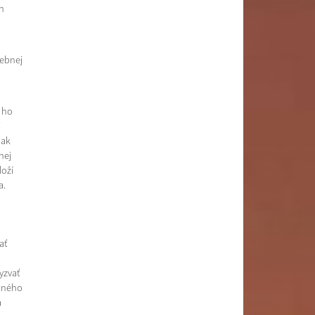
n
lebnej
 ho
i
 ak
nej
loží
a.
ať
yzvať
vaného
a