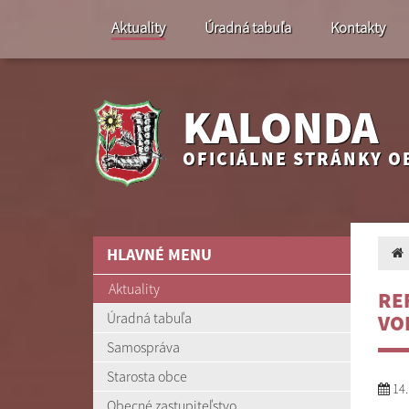
Aktuality
Úradná tabuľa
Kontakty
KALONDA
OFICIÁLNE STRÁNKY O
HLAVNÉ MENU
Aktuality
RE
Úradná tabuľa
VO
Samospráva
Starosta obce
14.
Obecné zastupiteľstvo