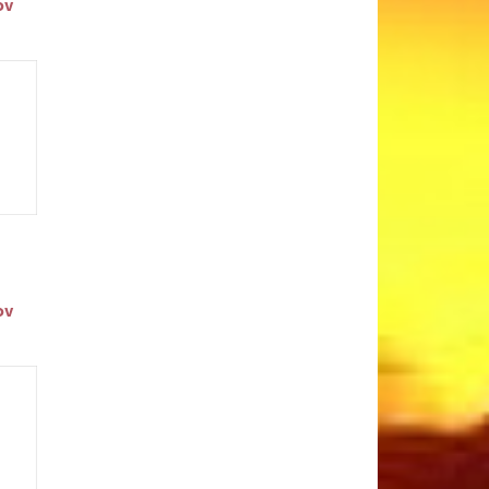
ov
ov