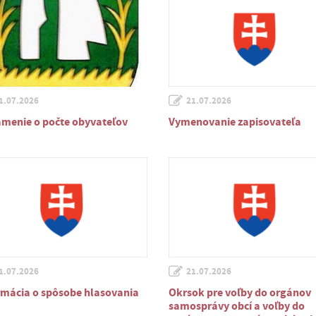
1.07.2026
21.07.2026
menie o počte obyvateľov
Vymenovanie zapisovateľa
1.07.2026
21.07.2026
rmácia o spôsobe hlasovania
Okrsok pre voľby do orgánov
samosprávy obcí a voľby do