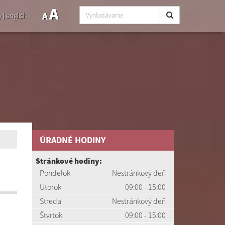
A
A
y
|
english
ÚRADNÉ HODINY
Stránkové hodiny:
Pondelok
Nestránkový deň
Utorok
09:00 - 15:00
Streda
Nestránkový deň
Štvrtok
09:00 - 15:00