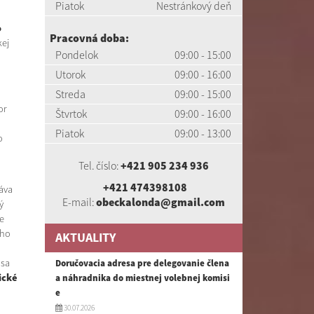
Piatok
Nestránkový deň
o
Pracovná doba:
kej
Pondelok
09:00 - 15:00
Utorok
09:00 - 16:00
Streda
09:00 - 15:00
or
Štvrtok
09:00 - 16:00
Piatok
09:00 - 13:00
o
Tel. číslo:
+421 905 234 936
+421 474398108
áva
E-mail:
obeckalonda@gmail.com
ý
e
eho
AKTUALITY
 sa
Doručovacia adresa pre delegovanie člena
ické
a náhradnika do miestnej volebnej komisi
e
30.07.2026