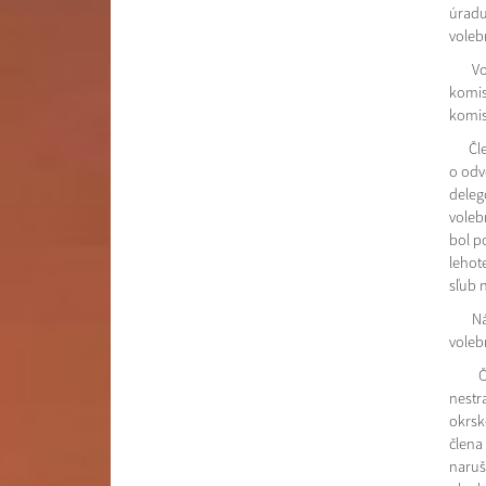
úradu
voleb
Voleb
komis
komis
Člens
o odv
deleg
voleb
bol p
lehot
sľub 
Náhra
voleb
Členo
nestr
okrsk
člena
naruš