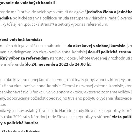
ovanie do volebných komisií
erende majú právo do volebných komisií delegovať
jedného člena a jednéh
adníka
politické strany a politické hnutia zastúpené v Národnej rade Slovens
iky (ďalej len „politická strana“) a petičný výbor za referendum.
ková volebná komisia:
enie o delegovaní člena a náhradníka
do okrskovej volebnej komisie
[vz
enia o delegovaní do okrskovej volebnej komisie]
doručí politická strana
ičný výbor za referendum
starostovi obce v lehote uvedenej v rozhodnutí 
sení referenda (
do 24. novembra 2022 do 24.00 h
).
okrskovej volebnej komisie nemusí mať trvalý pobyt v obci, v ktorej vykon
iu člena okrskovej volebnej komisie. Členovi okrskovej volebnej komisie, ktor
e vykonávať svoju funkciu vo volebnom okrsku, v ktorého zozname voličov j
aný, odporúčame požiadať obec svojho trvalého pobytu o vydanie hlasovaci
azu.
 výsledkov ostatných volieb do Národnej rady Slovenskej republiky, ktoré
i v roku 2020, sú v Národnej rade Slovenskej republiky zastúpené
tieto polit
y a politické hnutia: