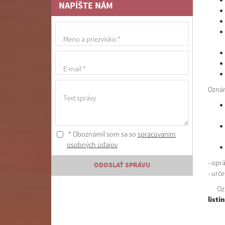
NAPÍŠTE NÁM
Meno a priezvisko
*
E-mail
*
Oznám
Text správy
* Oboznámil som sa so
spracúvaním
osobných údajov
- oprá
ODOSLAŤ SPRÁVU
- urč
Oznám
list