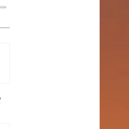
isie
u
v