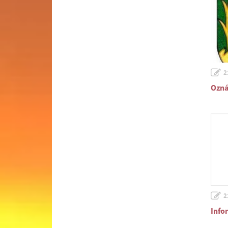
2
Ozná
2
Info