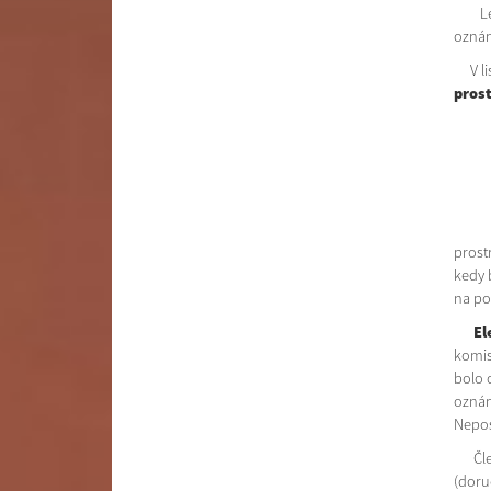
Lehot
oznám
V lis
pros
M
9
Ak po
prost
kedy 
na po
El
komi
bolo 
oznám
Nepos
Člens
(doru