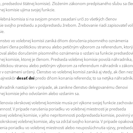
, predsedovi štátnej komisie). Zložením zákonom predpísaného sľubu sa čle
nej komisie ujíma svojej funkcie.
ná komisia si na svojom prvom zasadaní určí zo všetkých členov
ie svojho predsedu a podpredsedu žrebom. Žrebovanie riadi zapisovateľ vo
ie.
tvo vo volebnej komisii zaniká dňom doručenia písomného oznámenia
olaní člena politickou stranou alebo petičným výborom za referendum, ktorý
oval alebo doručením písomného oznámenia o vzdaní sa funkcie predsedov
nej komisie, ktorej je členom. Predseda volebnej komisie povolá náhradníka,
olitickou stranou alebo petičným výborom za referendum náhradník v zákon
e v oznámení určený. Členstvo vo volebnej komisii zaniká aj vtedy, ak člen nez
najneskôr
desať dní
predo dňom konania referenda; to sa netýka náhradník
dník nastúpi len v prípade, ak zanikne členstvo delegovanému členovi
nej komisie jeho odvolaním alebo vzdaním sa.
via okrskovej volebnej komisie musia pri výkone svojej funkcie zachováv
annosť. V prípade narušenia poriadku vo volebnej miestnosti je predseda
ovej volebnej komisie, v jeho neprítomnosti podpredseda komisie, povinný v
 okrskovej volebnej komisie, aby sa zdržal svojho konania. V prípade opako
enia poriadku vo volebnej miestnosti alebo neuposlúchnutia výzvy, predsed