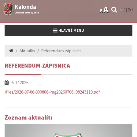
Kalonda
A
SK
|
EN
A
Oficiálne stránky obce
Toggle navigation
HLAVNÉ MENU
Aktuality
Referendum-zápisnica
REFERENDUM-ZÁPISNICA
06.07.2026
/files/2026-07-06-090806-img20260706_08243119.pdf
Zoznam aktualít: