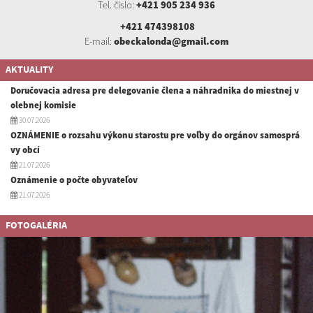
Tel. číslo:
+421 905 234 936
+421 474398108
E-mail:
obeckalonda@gmail.com
AKTUALITY
Doručovacia adresa pre delegovanie člena a náhradnika do miestnej v
olebnej komisie
30.07.2026
OZNÁMENIE o rozsahu výkonu starostu pre voľby do orgánov samosprá
vy obcí
21.07.2026
Oznámenie o počte obyvateľov
21.07.2026
FOTOGALÉRIA