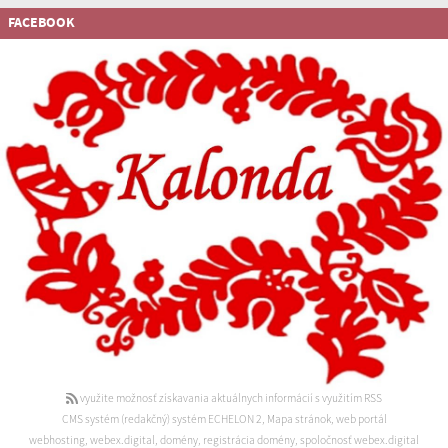
FACEBOOK
využite možnosť získavania aktuálnych informácií s využitím RSS
CMS systém (redakčný) systém ECHELON 2
,
Mapa stránok
,
web portál
webhosting
,
webex.digital
,
domény
,
registrácia domény
,
spoločnosť webex.digital