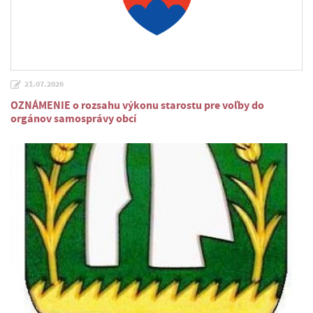
21.07.2026
OZNÁMENIE o rozsahu výkonu starostu pre voľby do
orgánov samosprávy obcí