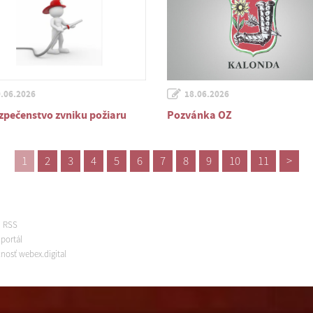
.06.2026
18.06.2026
pečenstvo zvniku požiaru
Pozvánka OZ
1
2
3
4
5
6
7
8
9
10
11
>
m RSS
portál
nosť webex.digital