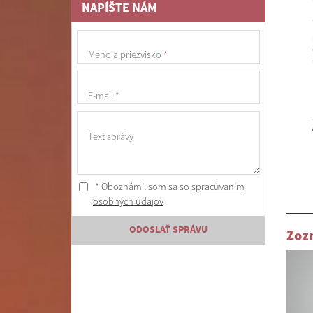
NAPÍŠTE NÁM
Meno a priezvisko
*
E-mail
*
Text správy
* Oboznámil som sa so
spracúvaním
osobných údajov
ODOSLAŤ SPRÁVU
Zoz