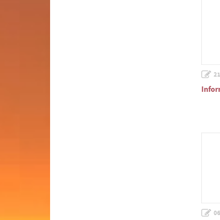
21
Infor
06