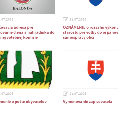
.07.2026
21.07.2026
ovacia adresa pre
OZNÁMENIE o rozsahu výkon
ovanie člena a náhradnika do
starostu pre voľby do orgáno
nej volebnej komisie
samosprávy obcí
.07.2026
21.07.2026
enie o počte obyvateľov
Vymenovanie zapisovateľa