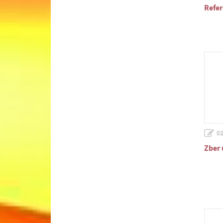
Refe
02
Zber 