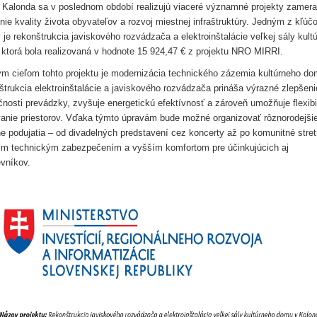
 Kalonda sa v poslednom období realizujú viaceré významné projekty zamer
nie kvality života obyvateľov a rozvoj miestnej infraštruktúry. Jedným z kľúč
 je rekonštrukcia javiskového rozvádzača a elektroinštalácie veľkej sály kult
ktorá bola realizovaná v hodnote 15 924,47 € z projektu NRO MIRRI.
m cieľom tohto projektu je modernizácia technického zázemia kultúrneho do
trukcia elektroinštalácie a javiskového rozvádzača prináša výrazné zlepšeni
nosti prevádzky, zvyšuje energetickú efektívnosť a zároveň umožňuje flexibi
anie priestorov. Vďaka týmto úpravám bude možné organizovať rôznorodejši
ne podujatia – od divadelných predstavení cez koncerty až po komunitné stret
ím technickým zabezpečením a vyšším komfortom pre účinkujúcich aj
vníkov.