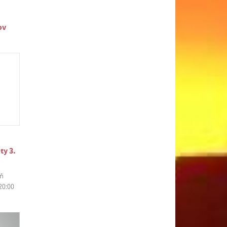
ov
ty 3.
eň
20:00