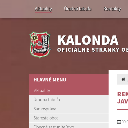
Aktuality
Úradná tabuľa
Kontakty
KALONDA
OFICIÁLNE STRÁNKY O
HLAVNÉ MENU
Aktuality
REK
Úradná tabuľa
JA
Samospráva
Starosta obce
09.
Obecné zastupiteľstvo