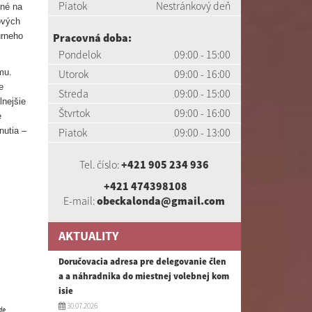
Piatok
Nestránkový deň
ané na
ových
úrneho
Pracovná doba:
Pondelok
09:00 - 15:00
mu.
Utorok
09:00 - 16:00
e
Streda
09:00 - 15:00
lnejšie
Štvrtok
09:00 - 16:00
e
nutia –
Piatok
09:00 - 13:00
Tel. číslo:
+421 905 234 936
+421 474398108
E-mail:
obeckalonda@gmail.com
AKTUALITY
Doručovacia adresa pre delegovanie člen
a a náhradnika do miestnej volebnej kom
isie
30.07.2026