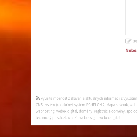
30
Nebez
využite možnosť získavania aktuálnych informácií s využití
CMS systém (redakčný) systém ECHELON 2
,
Mapa stránok
,
web 
webhosting
,
webex.digital
,
domény
,
registrácia domény
,
spoloč
technický prevádzkovateľ
-
webdesign
|
webex.digital