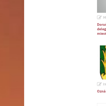
30
Doruč
deleg
miest
21
Oznám