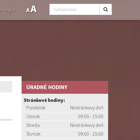
A
A
y
|
english
ÚRADNÉ HODINY
Stránkové hodiny:
Pondelok
Nestránkový deň
Utorok
09:00 - 15:00
Streda
Nestránkový deň
Štvrtok
09:00 - 15:00