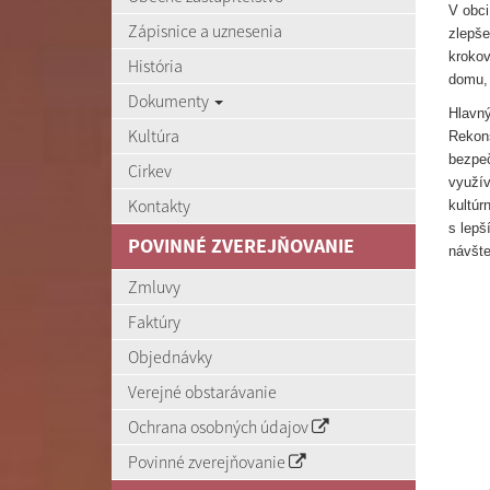
V obci
Zápisnice a uznesenia
zlepše
krokov
História
domu, 
Dokumenty
Hlavný
Kultúra
Rekonš
bezpeč
Cirkev
využív
Kontakty
kultúr
s lepš
POVINNÉ ZVEREJŇOVANIE
návšte
Zmluvy
Faktúry
Objednávky
Verejné obstarávanie
Ochrana osobných údajov
Povinné zverejňovanie