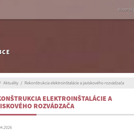
slovensk
BCE
Aktuality
Rekonštrukcia elektroinštalácie a javiskového rozvádzača
ONŠTRUKCIA ELEKTROINŠTALÁCIE A
VISKOVÉHO ROZVÁDZAČA
04.2026