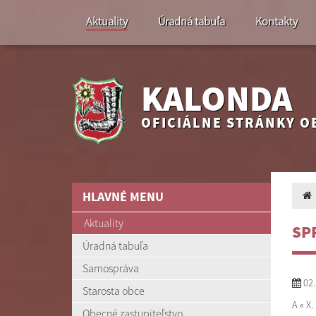
Aktuality
Úradná tabuľa
Kontakty
KALONDA
OFICIÁLNE STRÁNKY O
HLAVNÉ MENU
Aktuality
SP
Úradná tabuľa
Samospráva
02.
Starosta obce
A « X
Obecné zastupiteľstvo