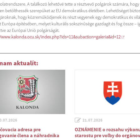
olatrendszere. A találkozó lehetővé tette a résztvevő polgárok számára, hogy
en betölthessék szerepüket az EU demokratikus életében. Lehetőséget biztos
gároknak, hogy közreműködjenek és részt vegyenek egy demokratikus és vilá
tt Európa építésében, melyet kulturális sokszínűsége gazdagít és fog össze – í
ztve az Európai Unió polgárságát.
//www.kalonda.ocu.sk/index.php?ids=11&subaction=galeria&id=12
nam aktualít:
0.07.2026
21.07.2026
čovacia adresa pre
OZNÁMENIE o rozsahu výkon
govanie člena a náhradnika
starostu pre voľby do orgáno