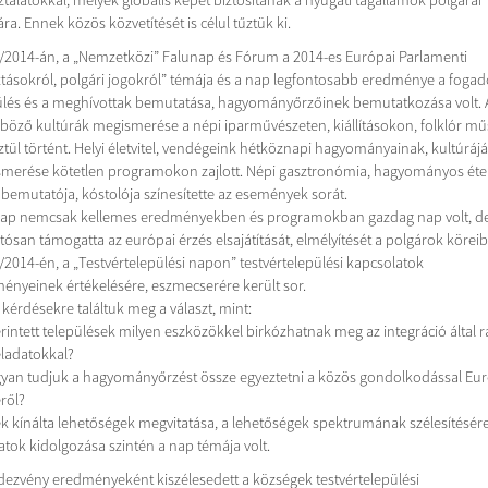
ztalatokkal, melyek globális képet biztosítanak a nyugati tagállamok polgárai
a. Ennek közös közvetítését is célul tűztük ki.
/2014-án, a „Nemzetközi” Falunap és Fórum a 2014-es Európai Parlamenti
ztásokról, polgári jogokról” témája és a nap legfontosabb eredménye a fogad
ülés és a meghívottak bemutatása, hagyományőrzőinek bemutatkozása volt. 
böző kultúrák megismerése a népi iparművészeten, kiállításokon, folklór m
ztül történt. Helyi életvitel, vendégeink hétköznapi hagyományainak, kultúráj
merése kötetlen programokon zajlott. Népi gasztronómia, hagyományos éte
k bemutatója, kóstolója színesítette az események sorát.
nap nemcsak kellemes eredményekben és programokban gazdag nap volt, d
tósan támogatta az európai érzés elsajátítását, elmélyítését a polgárok körei
/2014-én, a „Testvértelepülési napon” testvértelepülési kapcsolatok
ényeinek értékelésére, eszmecserére került sor.
 kérdésekre találtuk meg a választ, mint:
érintett települések milyen eszközökkel birkózhatnak meg az integráció által r
eladatokkal?
yan tudjuk a hagyományőrzést össze egyeztetni a közös gondolkodással Eu
ről?
ék kínálta lehetőségek megvitatása, a lehetőségek spektrumának szélesítésére 
latok kidolgozása szintén a nap témája volt.
dezvény eredményeként kiszélesedett a községek testvértelepülési