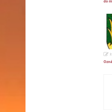
do m
2
Ozná