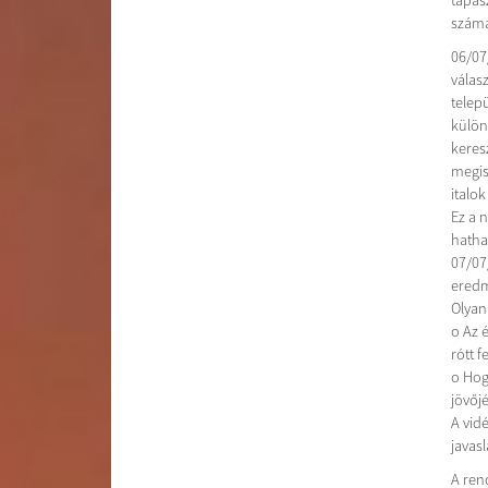
tapas
számár
06/07
válas
telep
külön
keres
megis
italo
Ez a 
hatha
07/07
eredm
Olyan
o Az 
rótt f
o Hog
jövőjé
A vid
javas
A ren