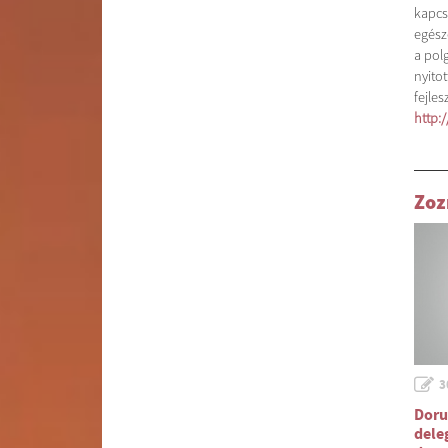
kapcs
egész
a pol
nyito
fejles
http:
Zoz
3
Doru
dele