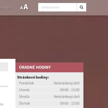
A
A
y
|
english
ÚRADNÉ HODINY
Stránkové hodiny:
Pondelok
Nestránkový deň
Utorok
09:00 - 15:00
Streda
Nestránkový deň
Štvrtok
09:00 - 15:00
ési