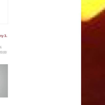
ty 3.
eň
20:00