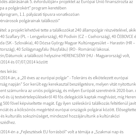
ődés aláírásának 5. évfordulóján» projektet az Európai Unió finanszírozta az
pa a polgárokért” program keretében
 alprogram, 1.1. pályázati típusra vonatkozóan
vérvárosok polgárainak találkozói”
tel: a projekt lehetővé tette a találkozókat 240 állampolgár részvételével, akik
 40 Szaflary (PL – Lengyelország), 40 Podivin (CZ – Csehország), 40 ČEBOVCE é
da (SK - Szlovákia), 40 Dózsa György Magyar Kultúregyesület – Harastin (HR –
tország), 40 Szilágynagyfalu (Nușfalău) (RO - Románia) lakosai.
zín/Dátumok: a találkozó helyszíne HERENCSÉNY (HU - Magyarország) volt,
/2014 és 07/07/2014 között
tes leírás:
/2014-án, a „20 éves az európai polgár” - Toleráns és elkötelezett európai
ság napján” Sor került egy kerekasztal beszélgetésre, melyen vitát nyitottunk 
elent számunkra az uniós polgárság, és milyen Európát szeretnénk 2020-ban. 
vő és új testvértelepülésekről 40 fős delegációk kaptak meghívást, míg Here
 500 fővel képviseltette magát. Egy ilyen széleskörű találkozás feltétlenül javít
anciát és a kölcsönös megértést európai országok polgárai között. Elősegítette
i és kulturális sokszínűséget, mindezzel hozzájárultunk a kultúraközi
szédhez.
/2014-én a „Fejlesztések EU forrásból” volt a témája a „Szakmai nap és