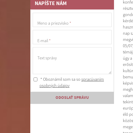
konfe
NAPÍŠTE NÁM
résztv
gondo
kérdé
Meno a priezvisko
*
haszn
nap s
megvi
E-mail
*
05/07
témáj
Text správy
úgy a
erősít
kultú
bemut
* Oboznámil som sa so
spracúvaním
képvi
osobných údajov
meghí
valam
ODOSLAŤ SPRÁVU
tekint
európ
élő p
közös
meger