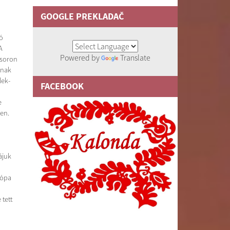
GOOGLE PREKLADAČ
ó
A
Powered by
Translate
űsoron
ának
lek-
FACEBOOK
e
ben.
ájuk
rópa
tett