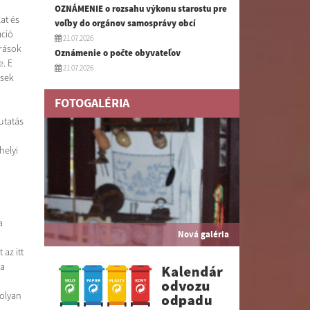
OZNÁMENIE o rozsahu výkonu starostu pre
at és
voľby do orgánov samosprávy obcí
áció
21.07.2026
rrások
Oznámenie o počte obyvateľov
e. E
21.07.2026
ések
FOTOGALÉRIA
utatás
helyi
a
Nová galéria
az itt
 a
 olyan