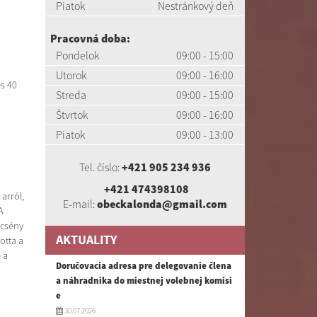
Piatok
Nestránkový deň
Pracovná doba:
Pondelok
09:00 - 15:00
Utorok
09:00 - 16:00
s 40
Streda
09:00 - 15:00
Štvrtok
09:00 - 16:00
Piatok
09:00 - 13:00
Tel. číslo:
+421 905 234 936
+421 474398108
arról,
E-mail:
obeckalonda@gmail.com
A
ncsény
AKTUALITY
otta a
 a
Doručovacia adresa pre delegovanie člena
a náhradnika do miestnej volebnej komisi
e
30.07.2026