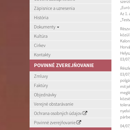
szerz
„Euró
Zápisnice a uznesenia
Az 1.
História
„Test
Dokumenty
Részvé
közül
Kultúra
Kalon
Cirkev
Horvá
Helys
Kontakty
03/07
POVINNÉ ZVEREJŇOVANIE
Részle
03/07
Zmluvy
polgár
Faktúry
mit j
meglé
Objednávky
község
Verejné obstarávanie
toler
nyelv
Ochrana osobných údajov
párbe
Povinné zverejňovanie
04/07