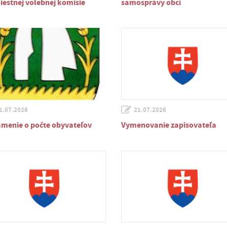
iestnej volebnej komisie
samosprávy obcí
1.07.2026
21.07.2026
menie o počte obyvateľov
Vymenovanie zapisovateľa