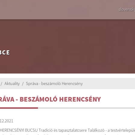
slovensk
BCE
Aktuality
Správa - beszámoló Herencsény
RÁVA - BESZÁMOLÓ HERENCSÉNY
12.2021
. HERENCSÉNYI BUCSU Tradició és tapasztalatcsere Találkozó - a testvértelepül