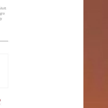
ított
gra
gy
u
v