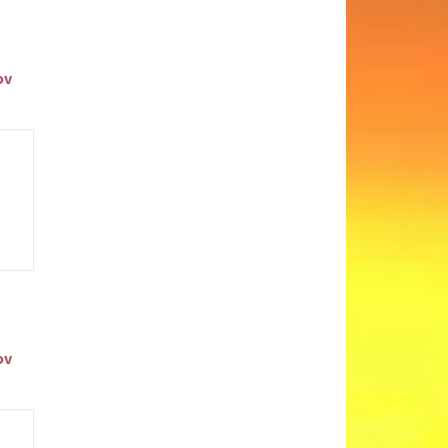
ov
ov