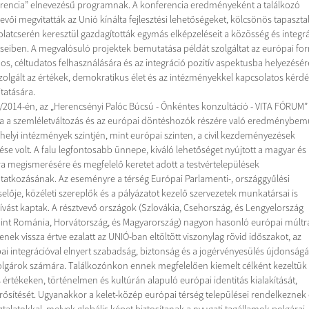
rencia” elnevezésű programnak. A konferencia eredményeként a találkozó
evői megvitatták az Unió kínálta fejlesztési lehetőségeket, kölcsönös tapasztal
latcserén keresztül gazdagították egymás elképzeléseit a közösség és integr
seiben. A megvalósuló projektek bemutatása példát szolgáltat az európai fo
os, céltudatos felhasználására és az integráció pozitív aspektusba helyezésér
zolgált az értékek, demokratikus élet és az intézményekkel kapcsolatos kérd
tatására.
/2014-én, az „Herencsényi Palóc Búcsú - Önkéntes konzultáció - VITA FÓRUM”
a a szemléletváltozás és az európai döntéshozók részére való eredménybem
 helyi intézmények szintjén, mint európai szinten, a civil kezdeményezések
ése volt. A falu legfontosabb ünnepe, kiváló lehetőséget nyújtott a magyar és 
ra megismerésére és megfelelő keretet adott a testvértelepülések
atkozásának. Az eseményre a térség Európai Parlamenti-, országgyűlési
selője, közéleti szereplők és a pályázatot kezelő szervezetek munkatársai is
vást kaptak. A résztvevő országok (Szlovákia, Csehország, és Lengyelország
int Románia, Horvátország, és Magyarország) nagyon hasonló európai múltr
enek vissza értve ezalatt az UNIÓ-ban eltöltött viszonylag rövid időszakot, az
ai integrációval elnyert szabadság, biztonság és a jogérvényesülés újdonságát 
olgárok számára. Találkozónkon ennek megfelelően kiemelt célként kezeltük
 értékeken, történelmen és kultúrán alapuló európai identitás kialakítását,
ősítését. Ugyanakkor a kelet-közép európai térség települései rendelkeznek