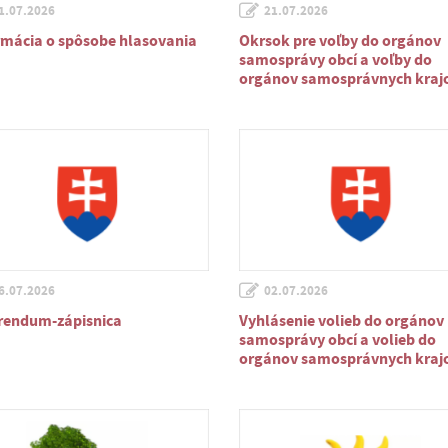
1.07.2026
21.07.2026
rmácia o spôsobe hlasovania
Okrsok pre voľby do orgánov
samosprávy obcí a voľby do
orgánov samosprávnych kraj
6.07.2026
02.07.2026
rendum-zápisnica
Vyhlásenie volieb do orgánov
samosprávy obcí a volieb do
orgánov samosprávnych kraj