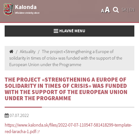
Kalonda
A
SK
|
EN
A
Oficiálne stránky obce
Toggle navigation
HLAVNÉ MENU
Aktuality
The project «Strengthening a Europe of
solidarity in times of crisis» was funded with the support of the
European Union under the Programme
THE PROJECT «STRENGTHENING A EUROPE OF
SOLIDARITY IN TIMES OF CRISIS» WAS FUNDED
WITH THE SUPPORT OF THE EUROPEAN UNION
UNDER THE PROGRAMME
07.07.2022
https://www.kalonda.sk/files/2022-07-07-110547-581418299-template-
red-laracha-1.pdf