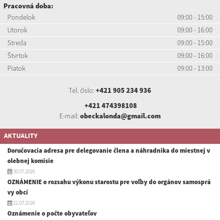
Pracovná doba:
Pondelok
09:00 - 15:00
Utorok
09:00 - 16:00
Streda
09:00 - 15:00
Štvrtok
09:00 - 16:00
Piatok
09:00 - 13:00
Tel. číslo:
+421 905 234 936
+421 474398108
E-mail:
obeckalonda@gmail.com
AKTUALITY
Doručovacia adresa pre delegovanie člena a náhradnika do miestnej v
olebnej komisie
30.07.2026
OZNÁMENIE o rozsahu výkonu starostu pre voľby do orgánov samosprá
vy obcí
21.07.2026
Oznámenie o počte obyvateľov