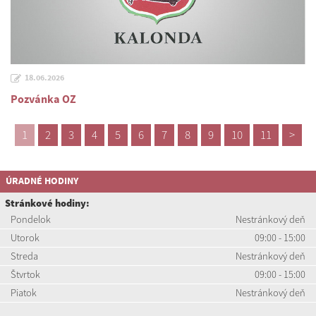
18.06.2026
Pozvánka OZ
1
2
3
4
5
6
7
8
9
10
11
>
ÚRADNÉ HODINY
Stránkové hodiny:
Pondelok
Nestránkový deň
Utorok
09:00 - 15:00
Streda
Nestránkový deň
Štvrtok
09:00 - 15:00
Piatok
Nestránkový deň