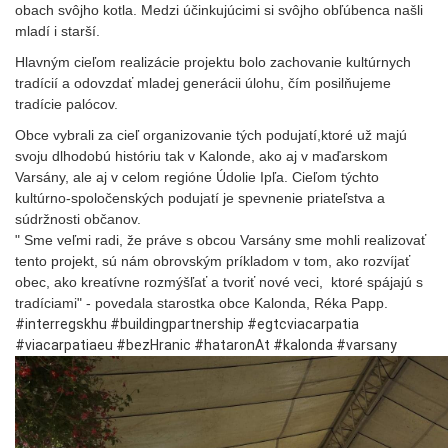
obach svôjho kotla. Medzi účinkujúcimi si svôjho obľúbenca našli
mladí i starší.
Hlavným cieľom realizácie projektu bolo zachovanie kultúrnych
tradícií a odovzdať mladej generácii úlohu, čím posilňujeme
tradície palócov.
Obce vybrali za cieľ organizovanie tých podujatí,ktoré už majú
svoju dlhodobú históriu tak v Kalonde, ako aj v maďarskom
Varsány, ale aj v celom regióne Údolie Ipľa. Cieľom týchto
kultúrno-spoločenských podujatí je spevnenie priateľstva a
súdržnosti občanov.
" Sme veľmi radi, že práve s obcou Varsány sme mohli realizovať
tento projekt, sú nám obrovským príkladom v tom, ako rozvíjať
obec, ako kreatívne rozmýšľať a tvoriť nové veci, ktoré spájajú s
tradíciami" - povedala starostka obce Kalonda, Réka Papp.
#interregskhu #buildingpartnership #egtcviacarpatia
#viacarpatiaeu #bezHranic #hataronAt #kalonda #varsany