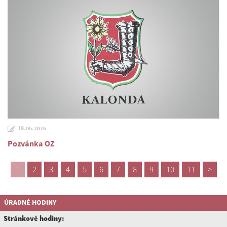
18.06.2026
Pozvánka OZ
1
2
3
4
5
6
7
8
9
10
11
>
ÚRADNÉ HODINY
Stránkové hodiny: