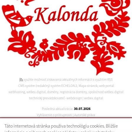
využite možnosť získavania aktuálnych informácií s využitím RSS
CMS systém (redakčný) systém ECHELON 2
,
Mapa stránok
,
web portál
webhosting
,
webex.digital
,
domény
,
registrácia domény
,
spoločnosť webex.digital
technický prevádzkovateľ
-
webdesign
|
webex.digital
Posledná aktualizácia:
30.07.2026
Vyhlásenie o prístupnosti
|
Autorské práva
Ochrana osobných údajov
Táto internetová stránka používa technológiu cookies. Bližšie