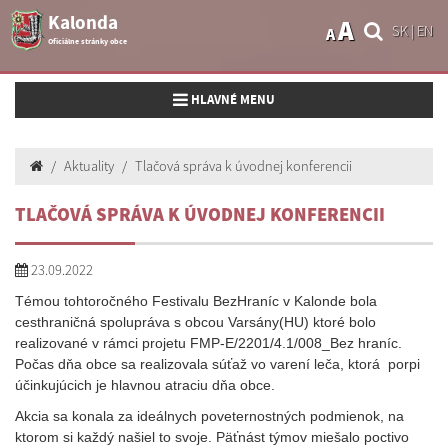
Kalonda
A
SK
|
EN
A
Oficiálne stránky obce
Toggle navigation
HLAVNÉ MENU
Aktuality
Tlačová správa k úvodnej konferencii
TLAČOVÁ SPRÁVA K ÚVODNEJ KONFERENCII
23.09.2022
Témou tohtoročného Festivalu
BezHraníc v Kalonde bola
cesthraničná spolupráva s obcou Varsány(HU) ktoré bolo
realizované v rámci projetu FMP-E/2201/4.1/008_Bez hraníc.
Počas dňa obce sa realizovala súťaž vo varení leča, ktorá porpi
účinkujúcich je hlavnou atraciu dňa obce.
Akcia sa konala za ideálnych poveternostných podmienok, na
ktorom si každý našiel to svoje. Päťnást týmov miešalo poctivo