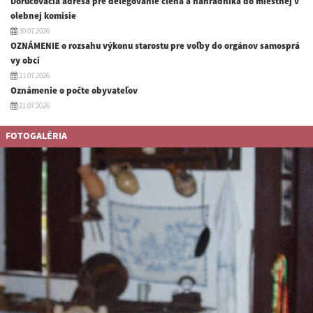
Doručovacia adresa pre delegovanie člena a náhradnika do miestnej v
olebnej komisie
30.07.2026
OZNÁMENIE o rozsahu výkonu starostu pre voľby do orgánov samosprá
vy obcí
21.07.2026
Oznámenie o počte obyvateľov
21.07.2026
FOTOGALÉRIA