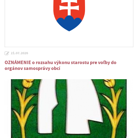
21.07.2026
OZNÁMENIE o rozsahu výkonu starostu pre voľby do
orgánov samosprávy obcí