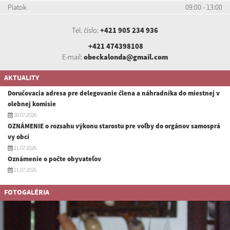
Piatok
09:00 - 13:00
Tel. číslo:
+421 905 234 936
+421 474398108
E-mail:
obeckalonda@gmail.com
AKTUALITY
Doručovacia adresa pre delegovanie člena a náhradnika do miestnej v
olebnej komisie
30.07.2026
OZNÁMENIE o rozsahu výkonu starostu pre voľby do orgánov samosprá
vy obcí
21.07.2026
Oznámenie o počte obyvateľov
21.07.2026
FOTOGALÉRIA