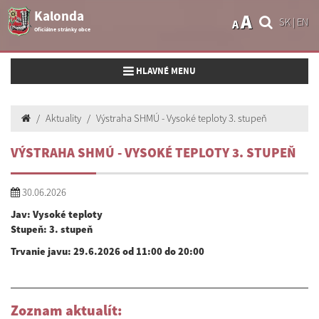
Kalonda
A
SK
|
EN
A
Oficiálne stránky obce
Toggle navigation
HLAVNÉ MENU
Aktuality
Výstraha SHMÚ - Vysoké teploty 3. stupeň
VÝSTRAHA SHMÚ - VYSOKÉ TEPLOTY 3. STUPEŇ
30.06.2026
Jav:
Vysoké teploty
Stupeň:
3. stupeň
Trvanie javu:
29.6.2026 od 11:00 do 20:00
Zoznam aktualít: