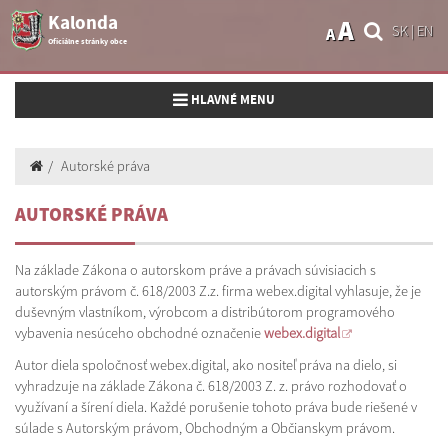
Kalonda
A
SK
|
EN
A
Oficiálne stránky obce
Toggle navigation
HLAVNÉ MENU
Autorské práva
AUTORSKÉ PRÁVA
Na základe Zákona o autorskom práve a právach súvisiacich s
autorským právom č. 618/2003 Z.z. firma webex.digital vyhlasuje, že je
duševným vlastníkom, výrobcom a distribútorom programového
vybavenia nesúceho obchodné označenie
webex.digital
Autor diela spoločnosť webex.digital, ako nositeľ práva na dielo, si
vyhradzuje na základe Zákona č. 618/2003 Z. z. právo rozhodovať o
využívaní a šírení diela. Každé porušenie tohoto práva bude riešené v
súlade s Autorským právom, Obchodným a Občianskym právom.