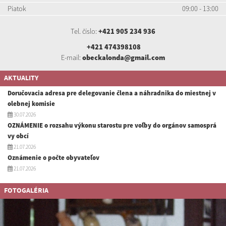
Piatok
09:00 - 13:00
Tel. číslo:
+421 905 234 936
+421 474398108
E-mail:
obeckalonda@gmail.com
AKTUALITY
Doručovacia adresa pre delegovanie člena a náhradnika do miestnej v
olebnej komisie
30.07.2026
OZNÁMENIE o rozsahu výkonu starostu pre voľby do orgánov samosprá
vy obcí
21.07.2026
Oznámenie o počte obyvateľov
21.07.2026
FOTOGALÉRIA