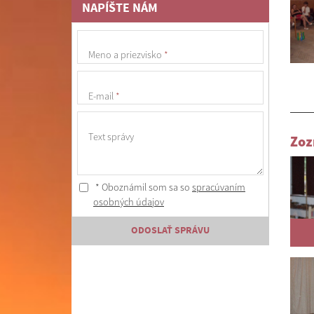
NAPÍŠTE NÁM
Meno a priezvisko
*
E-mail
*
Text správy
Zoz
* Oboznámil som sa so
spracúvaním
osobných údajov
ODOSLAŤ SPRÁVU