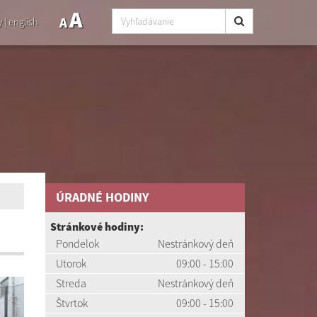
A
A
y
|
english
ÚRADNÉ HODINY
Stránkové hodiny:
Pondelok
Nestránkový deň
Utorok
09:00 - 15:00
Streda
Nestránkový deň
Štvrtok
09:00 - 15:00