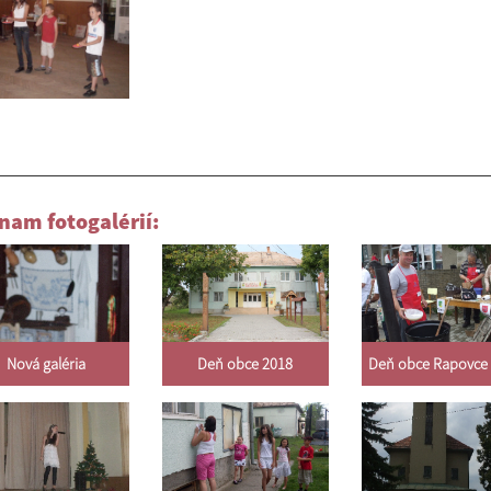
nam fotogalérií:
Nová galéria
Deň obce 2018
Deň obce Rapovce