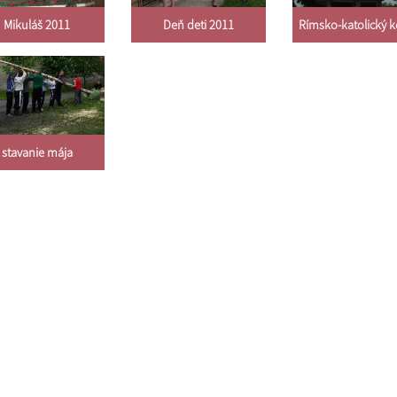
Mikuláš 2011
Deň deti 2011
Rímsko-katolický k
stavanie mája