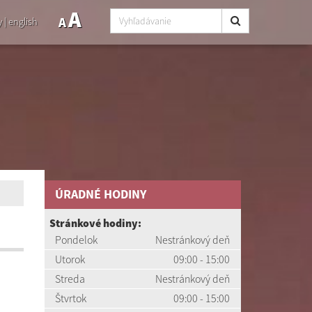
A
A
y
|
english
ÚRADNÉ HODINY
Stránkové hodiny:
Pondelok
Nestránkový deň
Utorok
09:00 - 15:00
Streda
Nestránkový deň
Štvrtok
09:00 - 15:00