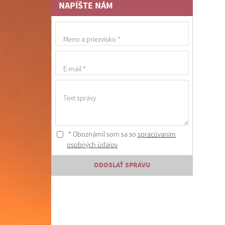
NAPÍŠTE NÁM
Meno a priezvisko
*
E-mail
*
Text správy
* Oboznámil som sa so
spracúvaním
osobných údajov
ODOSLAŤ SPRÁVU