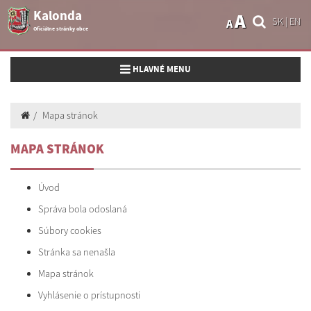
Kalonda
A
SK
|
EN
A
Oficiálne stránky obce
Toggle navigation
HLAVNÉ MENU
Mapa stránok
MAPA STRÁNOK
Úvod
Správa bola odoslaná
Súbory cookies
Stránka sa nenašla
Mapa stránok
Vyhlásenie o prístupnosti