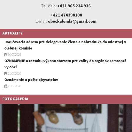
Tel. číslo:
+421 905 234 936
+421 474398108
E-mail:
obeckalonda@gmail.com
AKTUALITY
Doručovacia adresa pre delegovanie člena a náhradnika do miestnej v
olebnej komisie
30.07.2026
OZNÁMENIE o rozsahu výkonu starostu pre voľby do orgánov samosprá
vy obcí
21.07.2026
Oznámenie o počte obyvateľov
21.07.2026
FOTOGALÉRIA