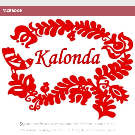
FACEBOOK
využite možnosť získavania aktuálnych informácií s využitím RSS
CMS systém (redakčný) systém ECHELON 2
,
Mapa stránok
,
web portál