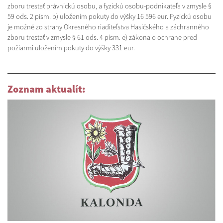
zboru trestať právnickú osobu, a fyzickú osobu-podnikateľa v zmysle §
59 ods. 2 písm. b) uložením pokuty do výšky 16 596 eur. Fyzickú osobu
je možné zo strany Okresného riaditeľstva Hasičského a záchranného
zboru trestať v zmysle § 61 ods. 4 písm. e) zákona o ochrane pred
požiarmi uložením pokuty do výšky 331 eur.
Zoznam aktualít: