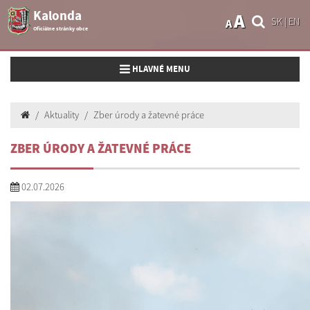
Kalonda
A
SK
|
EN
A
Oficiálne stránky obce
Toggle navigation
HLAVNÉ MENU
Aktuality
Zber úrody a žatevné práce
ZBER ÚRODY A ŽATEVNÉ PRÁCE
02.07.2026