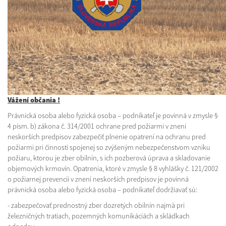
Vážení občania !
Právnická osoba alebo fyzická osoba – podnikateľ je povinná v zmysle §
4 písm. b) zákona č. 314/2001 ochrane pred požiarmi v znení
neskorších predpisov zabezpečiť plnenie opatrení na ochranu pred
požiarmi pri činnosti spojenej so zvýšeným nebezpečenstvom vzniku
požiaru, ktorou je zber obilnín, s ich pozberová úprava a skladovanie
objemových krmovín. Opatrenia, ktoré v zmysle § 8 vyhlášky č. 121/2002
o požiarnej prevencii v znení neskorších predpisov je povinná
právnická osoba alebo fyzická osoba – podnikateľ dodržiavať sú:
- zabezpečovať prednostný zber dozretých obilnín najmä pri
železničných tratiach, pozemných komunikáciách a skládkach