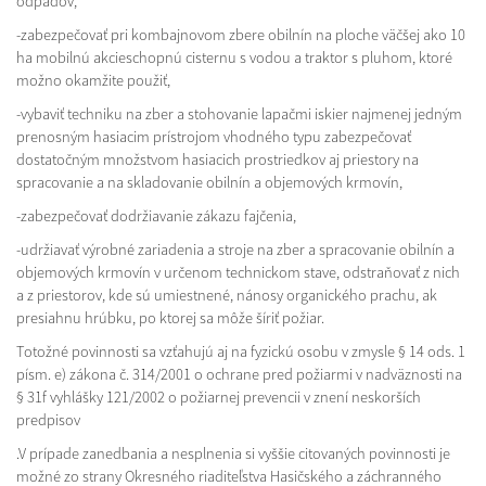
odpadov,
-zabezpečovať pri kombajnovom zbere obilnín na ploche väčšej ako 10
ha mobilnú akcieschopnú cisternu s vodou a traktor s pluhom, ktoré
možno okamžite použiť,
-vybaviť techniku na zber a stohovanie lapačmi iskier najmenej jedným
prenosným hasiacim prístrojom vhodného typu zabezpečovať
dostatočným množstvom hasiacich prostriedkov aj priestory na
spracovanie a na skladovanie obilnín a objemových krmovín,
-zabezpečovať dodržiavanie zákazu fajčenia,
-udržiavať výrobné zariadenia a stroje na zber a spracovanie obilnín a
objemových krmovín v určenom technickom stave, odstraňovať z nich
a z priestorov, kde sú umiestnené, nánosy organického prachu, ak
presiahnu hrúbku, po ktorej sa môže šíriť požiar.
Totožné povinnosti sa vzťahujú aj na fyzickú osobu v zmysle § 14 ods. 1
písm. e) zákona č. 314/2001 o ochrane pred požiarmi v nadväznosti na
§ 31f vyhlášky 121/2002 o požiarnej prevencii v znení neskorších
predpisov
.V prípade zanedbania a nesplnenia si vyššie citovaných povinnosti je
možné zo strany Okresného riaditeľstva Hasičského a záchranného