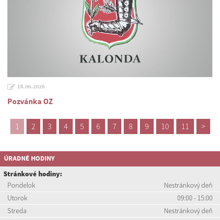
18.06.2026
Pozvánka OZ
1
2
3
4
5
6
7
8
9
10
11
>
ÚRADNÉ HODINY
Stránkové hodiny:
Pondelok
Nestránkový deň
Utorok
09:00 - 15:00
Streda
Nestránkový deň